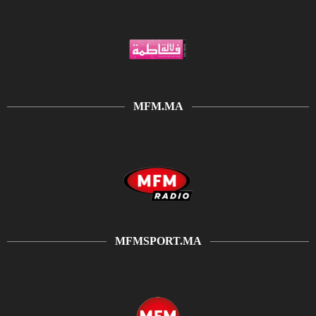
MFM.MA
MFMSPORT.MA