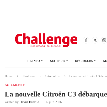
BANQUES
ASSURANCES
BOURSE
FINANCE
COMMERCE
FIL INFO
SECTEUR
DÉCIDEURS
M
TECH – NUMÉRIQUE
Home
Flash-eco
Automobile
La nouvelle Citroën C3 déba
BANQUES
AUTOMOBILE
ASSURANCES
La nouvelle Citroën C3 débarque
BOURSE
written by
David Jérémie
6 juin 2026
FINANCE