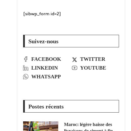
[sibwp_form id=2]
Suivez-nous
FACEBOOK
TWITTER
LINKEDIN
YOUTUBE
WHATSAPP
Postes récents
Maroc: légère baisse des
livraisons de ciment à fin