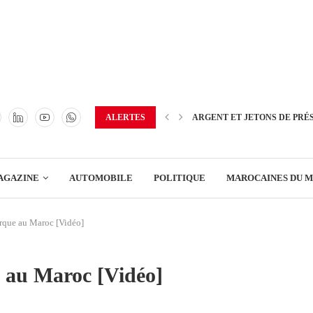
TRANSPORT
ENERGIE
IMMOBILIER
GREEN BUSINESS
EDUCATION
ALERTES
ARGENT ET JETONS DE PRÉ
ENSEIGNEMENT
AGAZINE
AUTOMOBILE
POLITIQUE
MAROCAINES DU 
DISTRIBUTION
rque au Maroc [Vidéo]
TRANSPORT
ENERGIE
 au Maroc [Vidéo]
IMMOBILIER
GREEN BUSINESS