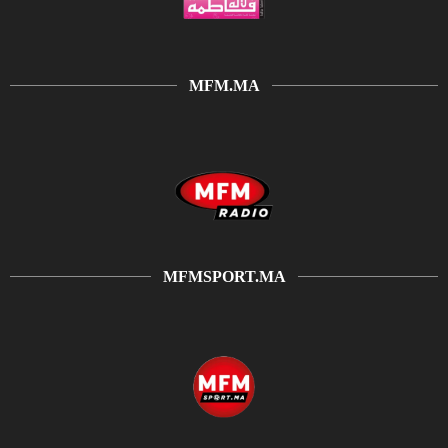
MFM.MA
MFMSPORT.MA