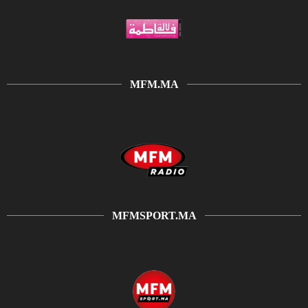
MFM.MA
MFMSPORT.MA