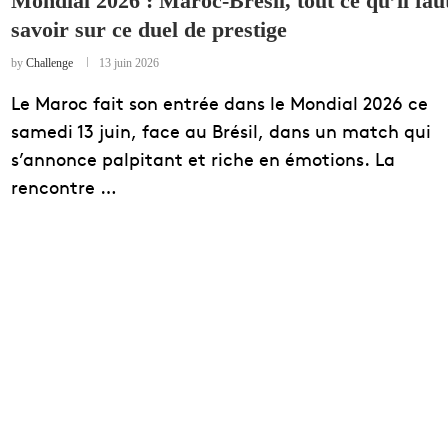
Mondial 2026 : Maroc-Brésil, tout ce qu’il fau
savoir sur ce duel de prestige
EDUCATION
ENSEIGNEMENT
by
Challenge
13 juin 2026
Le Maroc fait son entrée dans le Mondial 2026 ce
samedi 13 juin, face au Brésil, dans un match qui
s’annonce palpitant et riche en émotions. La
rencontre …