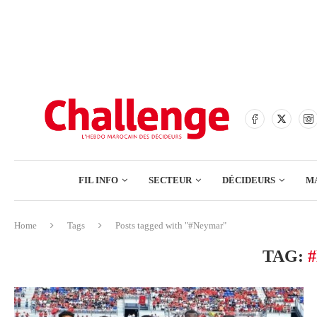
BANQUES
ASSURANCES
BOURSE
FINANCE
COMMERCE
FIL INFO
SECTEUR
DÉCIDEURS
M
TECH – NUMÉRIQUE
Home
Tags
Posts tagged with "#Neymar"
BANQUES
TAG:
ASSURANCES
BOURSE
FINANCE