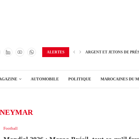
TRANSPORT
ENERGIE
IMMOBILIER
GREEN BUSINESS
EDUCATION
ALERTES
ARGENT ET JETONS DE PRÉ
ENSEIGNEMENT
AGAZINE
AUTOMOBILE
POLITIQUE
MAROCAINES DU 
DISTRIBUTION
TRANSPORT
#NEYMAR
ENERGIE
IMMOBILIER
Football
GREEN BUSINESS