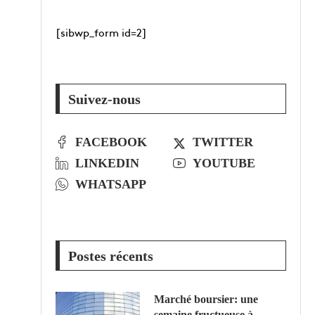
[sibwp_form id=2]
Suivez-nous
FACEBOOK
TWITTER
LINKEDIN
YOUTUBE
WHATSAPP
Postes récents
Marché boursier: une
semaine fructueuse à