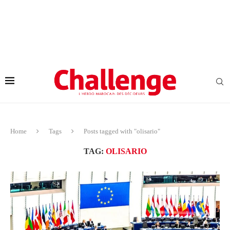
Home
Tags
Posts tagged with "olisario"
TAG:
OLISARIO