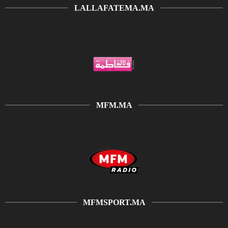
LALLAFATEMA.MA
MFM.MA
MFMSPORT.MA