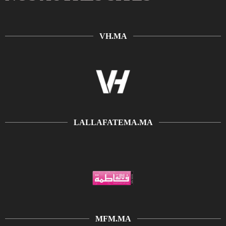
VH.MA
LALLAFATEMA.MA
MFM.MA