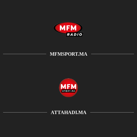
MFMSPORT.MA
ATTAHADI.MA