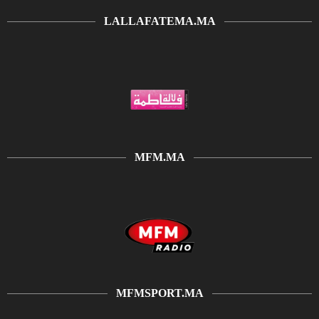
LALLAFATEMA.MA
MFM.MA
MFMSPORT.MA