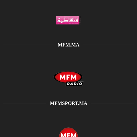
MFM.MA
MFMSPORT.MA