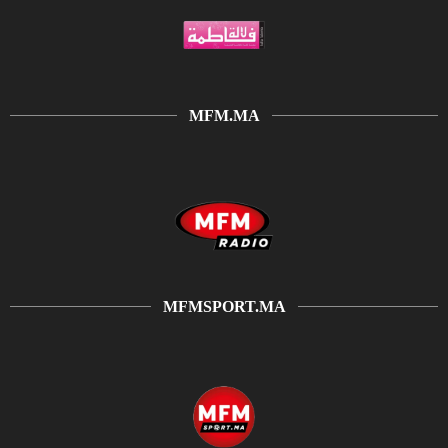
MFM.MA
MFMSPORT.MA