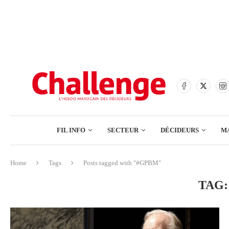
BANQUES
ASSURANCES
BOURSE
FINANCE
COMMERCE
FIL INFO
SECTEUR
DÉCIDEURS
M
TECH – NUMÉRIQUE
Home
Tags
Posts tagged with "#GPBM"
BANQUES
TAG
ASSURANCES
BOURSE
FINANCE