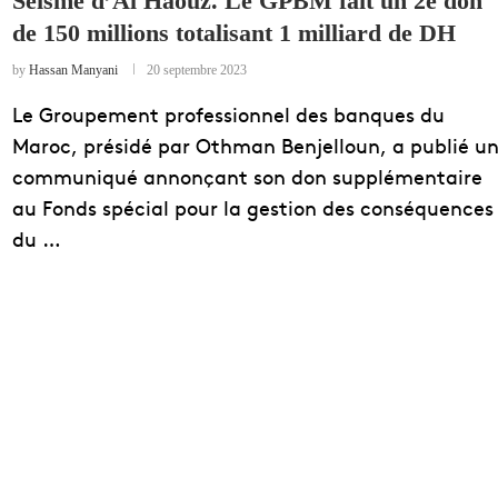
Séisme d’Al Haouz. Le GPBM fait un 2è don
de 150 millions totalisant 1 milliard de DH
EDUCATION
ENSEIGNEMENT
by
Hassan Manyani
20 septembre 2023
Le Groupement professionnel des banques du
Maroc, présidé par Othman Benjelloun, a publié u
communiqué annonçant son don supplémentaire
au Fonds spécial pour la gestion des conséquences
du …