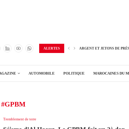
TRANSPORT
ENERGIE
IMMOBILIER
GREEN BUSINESS
EDUCATION
ALERTES
ARGENT ET JETONS DE PRÉ
ENSEIGNEMENT
AGAZINE
AUTOMOBILE
POLITIQUE
MAROCAINES DU 
DISTRIBUTION
TRANSPORT
:
#GPBM
ENERGIE
IMMOBILIER
Tremblement de terre
GREEN BUSINESS