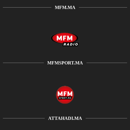
MFM.MA
MFMSPORT.MA
ATTAHADI.MA