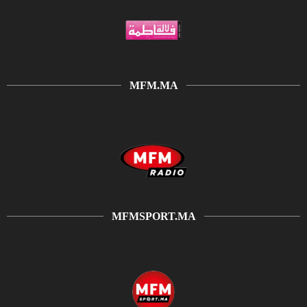
MFM.MA
MFMSPORT.MA