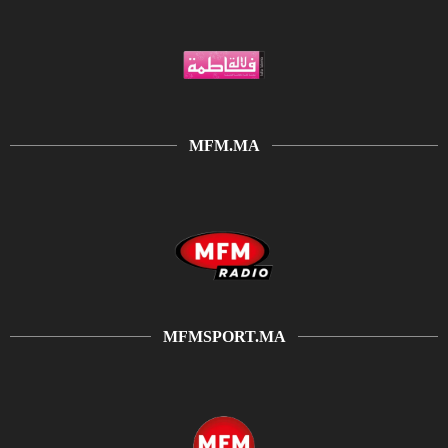
MFM.MA
MFMSPORT.MA