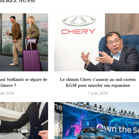
MEREZ AUSSI
i Stellantis se sépare de
Le chinois Chery s’associe au sud‑coréen
e2move ?
KGM pour muscler son expansion
oût 2026
7 août 2026