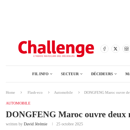
BANQUES
ASSURANCES
BOURSE
FINANCE
COMMERCE
FIL INFO
SECTEUR
DÉCIDEURS
M
TECH – NUMÉRIQUE
Home
Flash-eco
Automobile
DONGFENG Maroc ouvre deu
BANQUES
AUTOMOBILE
ASSURANCES
DONGFENG Maroc ouvre deux n
BOURSE
written by
David Jérémie
25 octobre 2025
FINANCE