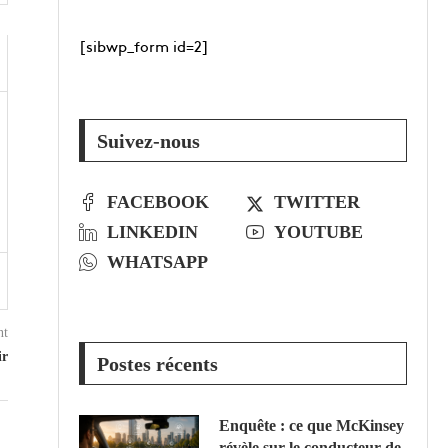
[sibwp_form id=2]
Suivez-nous
FACEBOOK
TWITTER
LINKEDIN
YOUTUBE
WHATSAPP
nt
ir
Postes récents
Enquête : ce que McKinsey
révèle sur le conducteur de