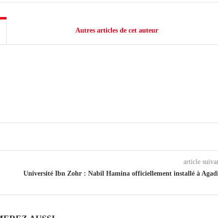
Autres articles de cet auteur
article suiva
Université Ibn Zohr : Nabil Hamina officiellement installé à Agad