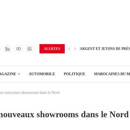
TRANSPORT
ENERGIE
IMMOBILIER
GREEN BUSINESS
EDUCATION
ALERTES
ARGENT ET JETONS DE PRÉ
ENSEIGNEMENT
AGAZINE
AUTOMOBILE
POLITIQUE
MAROCAINES DU 
DISTRIBUTION
x nouveaux showrooms dans le Nord
TRANSPORT
ENERGIE
ouveaux showrooms dans le Nord
IMMOBILIER
GREEN BUSINESS