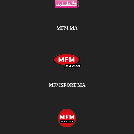
MFM.MA
MFMSPORT.MA