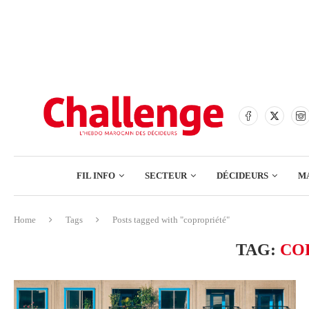
BANQUES
ASSURANCES
BOURSE
FINANCE
COMMERCE
FIL INFO
SECTEUR
DÉCIDEURS
M
TECH – NUMÉRIQUE
Home
Tags
Posts tagged with "copropriété"
BANQUES
TAG:
CO
ASSURANCES
BOURSE
FINANCE