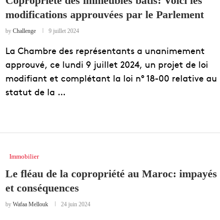
Copropriété des immeubles bâtis: Voici les
modifications approuvées par le Parlement
EDUCATION
ENSEIGNEMENT
by
Challenge
9 juillet 2024
La Chambre des représentants a unanimement
approuvé, ce lundi 9 juillet 2024, un projet de loi
modifiant et complétant la loi n° 18-00 relative au
statut de la …
Immobilier
Le fléau de la copropriété au Maroc: impayés
et conséquences
by
Wafaa Mellouk
24 juin 2024