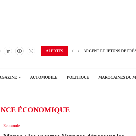
TRANSPORT
ENERGIE
IMMOBILIER
GREEN BUSINESS
EDUCATION
ALERTES
ARGENT ET JETONS DE PRÉ
ENSEIGNEMENT
AGAZINE
AUTOMOBILE
POLITIQUE
MAROCAINES DU 
DISTRIBUTION
TRANSPORT
NCE ÉCONOMIQUE
ENERGIE
IMMOBILIER
Economie
GREEN BUSINESS