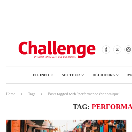
BANQUES
ASSURANCES
BOURSE
FINANCE
COMMERCE
FIL INFO
SECTEUR
DÉCIDEURS
M
TECH – NUMÉRIQUE
Home
Tags
Posts tagged with "performance économique"
BANQUES
TAG:
PERFORMA
ASSURANCES
BOURSE
FINANCE