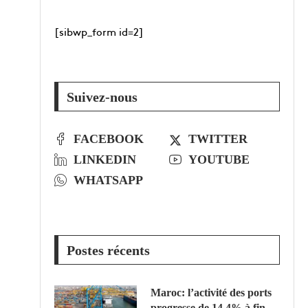
[sibwp_form id=2]
Suivez-nous
FACEBOOK
TWITTER
LINKEDIN
YOUTUBE
WHATSAPP
Postes récents
Maroc: l’activité des ports
progresse de 14,4% à fin