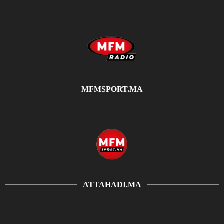
MFMSPORT.MA
ATTAHADI.MA