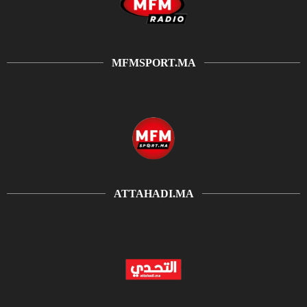
MFMSPORT.MA
ATTAHADI.MA