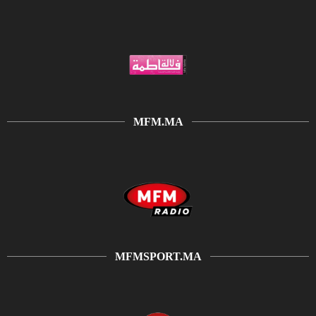
MFM.MA
MFMSPORT.MA