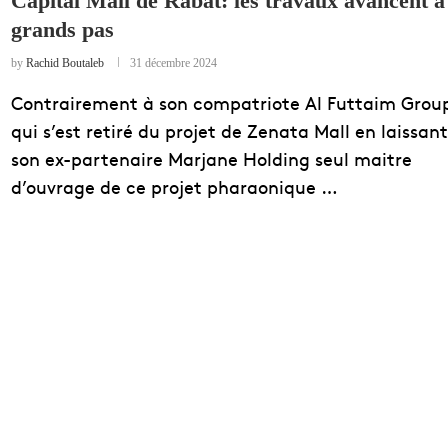
Capital Mall de Rabat: les travaux avancent à
grands pas
EDUCATION
ENSEIGNEMENT
by
Rachid Boutaleb
31 décembre 2024
Contrairement à son compatriote Al Futtaim Grou
qui s’est retiré du projet de Zenata Mall en laissant
son ex-partenaire Marjane Holding seul maitre
d’ouvrage de ce projet pharaonique …