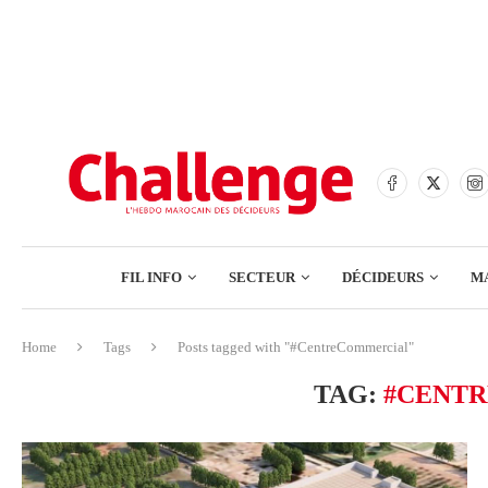
BANQUES
ASSURANCES
BOURSE
FINANCE
COMMERCE
FIL INFO
SECTEUR
DÉCIDEURS
M
TECH – NUMÉRIQUE
Home
Tags
Posts tagged with "#CentreCommercial"
BANQUES
TAG:
#CENT
ASSURANCES
BOURSE
FINANCE