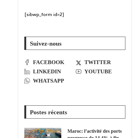
[sibwp_form id=2]
Suivez-nous
FACEBOOK
TWITTER
LINKEDIN
YOUTUBE
WHATSAPP
Postes récents
Maroc: l’activité des ports
progresse de 14,4% à fin