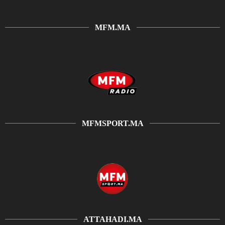
MFM.MA
MFMSPORT.MA
ATTAHADI.MA