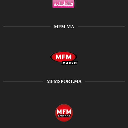
MFM.MA
MFMSPORT.MA