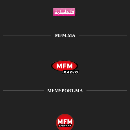
MFM.MA
MFMSPORT.MA