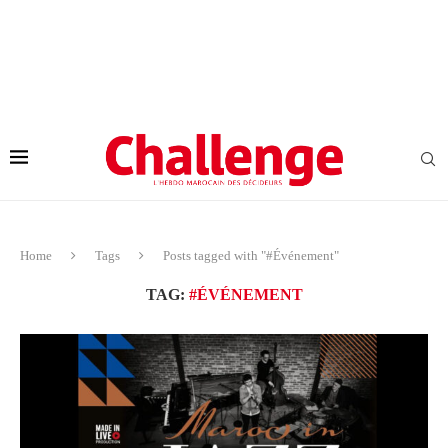
Home
Tags
Posts tagged with "#Événement"
TAG:
#ÉVÉNEMENT