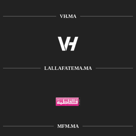
VH.MA
LALLAFATEMA.MA
MFM.MA