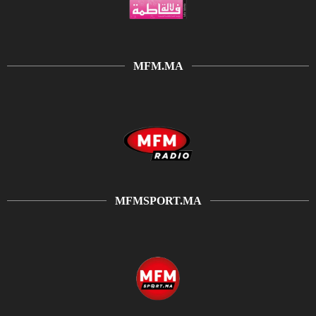
MFM.MA
MFMSPORT.MA