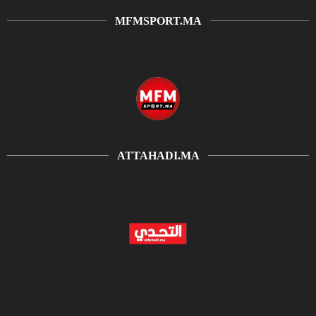
MFMSPORT.MA
ATTAHADI.MA