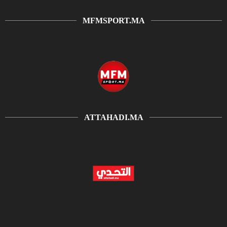
MFMSPORT.MA
ATTAHADI.MA