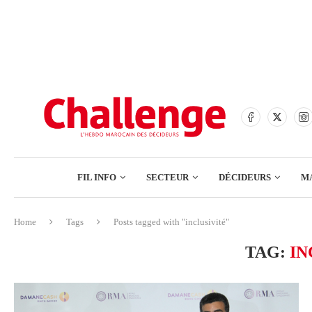
BANQUES
ASSURANCES
BOURSE
FINANCE
COMMERCE
FIL INFO
SECTEUR
DÉCIDEURS
M
TECH – NUMÉRIQUE
Home
Tags
Posts tagged with "inclusivité"
BANQUES
TAG:
IN
ASSURANCES
BOURSE
FINANCE