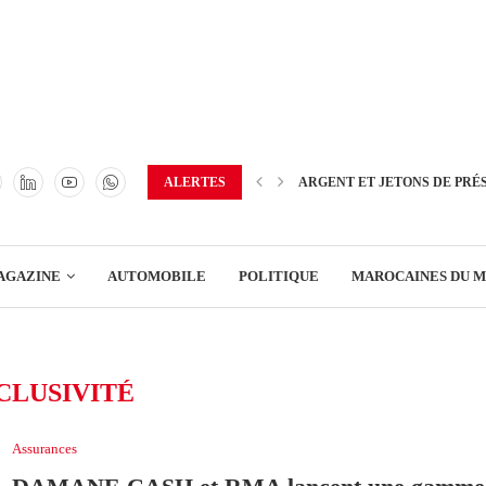
TRANSPORT
ENERGIE
IMMOBILIER
GREEN BUSINESS
EDUCATION
ALERTES
ARGENT ET JETONS DE PRÉ
ENSEIGNEMENT
AGAZINE
AUTOMOBILE
POLITIQUE
MAROCAINES DU 
DISTRIBUTION
TRANSPORT
CLUSIVITÉ
ENERGIE
IMMOBILIER
Assurances
GREEN BUSINESS