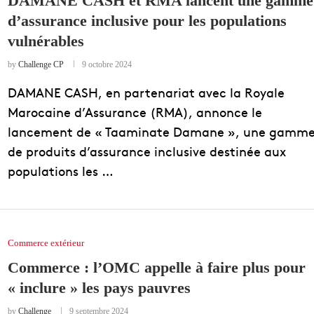
DAMANE CASH et RMA lancent une gamme
d’assurance inclusive pour les populations
EDUCATION
vulnérables
ENSEIGNEMENT
by
Challenge CP
9 octobre 2024
DAMANE CASH, en partenariat avec la Royale
Marocaine d’Assurance (RMA), annonce le
lancement de « Taaminate Damane », une gamm
de produits d’assurance inclusive destinée aux
populations les …
Commerce extérieur
Commerce : l’OMC appelle à faire plus pour
« inclure » les pays pauvres
by
Challenge
9 septembre 2024