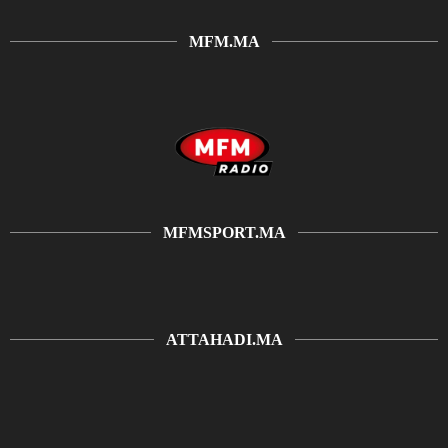
MFM.MA
MFMSPORT.MA
ATTAHADI.MA