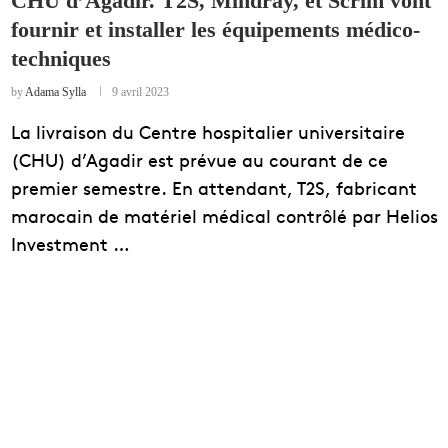
CHU d’Agadir. T2S, Mindray, et Scrim vont
fournir et installer les équipements médico-
EDUCATION
techniques
ENSEIGNEMENT
by
Adama Sylla
9 avril 2023
La livraison du Centre hospitalier universitaire
(CHU) d’Agadir est prévue au courant de ce
premier semestre. En attendant, T2S, fabricant
marocain de matériel médical contrôlé par Helios
Investment …