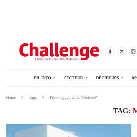
BANQUES
ASSURANCES
BOURSE
FINANCE
COMMERCE
FIL INFO
SECTEUR
DÉCIDEURS
M
TECH – NUMÉRIQUE
Home
Tags
Posts tagged with "Medexel"
BANQUES
TAG:
ASSURANCES
BOURSE
FINANCE