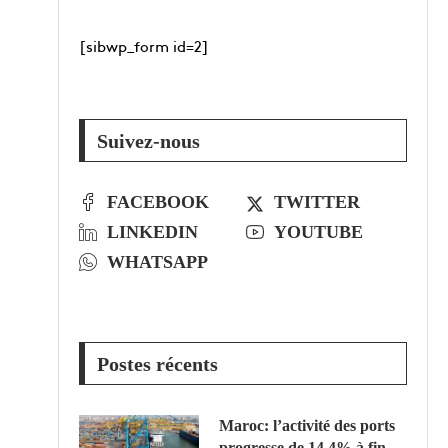
[sibwp_form id=2]
Suivez-nous
FACEBOOK
TWITTER
LINKEDIN
YOUTUBE
WHATSAPP
Postes récents
Maroc: l’activité des ports
progresse de 14,4% à fin