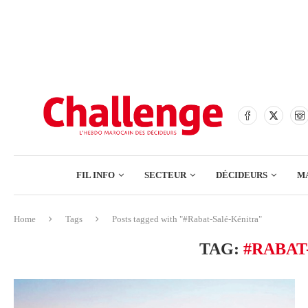
BANQUES
ASSURANCES
BOURSE
FINANCE
COMMERCE
FIL INFO
SECTEUR
DÉCIDEURS
M
TECH – NUMÉRIQUE
Home
Tags
Posts tagged with "#Rabat-Salé-Kénitra"
BANQUES
TAG:
#RABAT
ASSURANCES
BOURSE
FINANCE