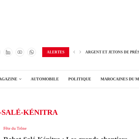
TRANSPORT
ENERGIE
IMMOBILIER
GREEN BUSINESS
EDUCATION
ALERTES
ARGENT ET JETONS DE PRÉ
ENSEIGNEMENT
AGAZINE
AUTOMOBILE
POLITIQUE
MAROCAINES DU 
DISTRIBUTION
TRANSPORT
-SALÉ-KÉNITRA
ENERGIE
IMMOBILIER
Fête du Trône
GREEN BUSINESS