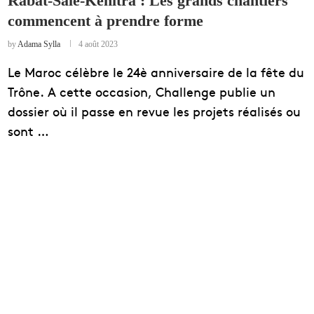
Rabat-Salé-Kénitra : Les grands chantiers
commencent à prendre forme
EDUCATION
ENSEIGNEMENT
by
Adama Sylla
4 août 2023
Le Maroc célèbre le 24è anniversaire de la fête du
Trône. A cette occasion, Challenge publie un
dossier où il passe en revue les projets réalisés ou
sont …