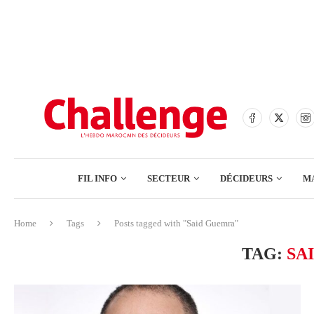
BANQUES
ASSURANCES
BOURSE
FINANCE
COMMERCE
FIL INFO
SECTEUR
DÉCIDEURS
M
TECH – NUMÉRIQUE
Home
Tags
Posts tagged with "Said Guemra"
BANQUES
TAG:
SA
ASSURANCES
BOURSE
FINANCE