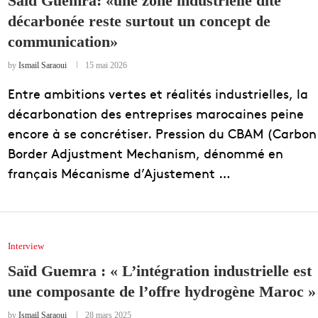
Said Guemra: «une zone industrielle dite
décarbonée reste surtout un concept de
EDUCATION
communication»
ENSEIGNEMENT
by
Ismail Saraoui
15 mai 2026
Entre ambitions vertes et réalités industrielles, la
décarbonation des entreprises marocaines peine
encore à se concrétiser. Pression du CBAM (Carbon
Border Adjustment Mechanism, dénommé en
français Mécanisme d’Ajustement …
Interview
Saïd Guemra : « L’intégration industrielle est
une composante de l’offre hydrogène Maroc »
by
Ismail Saraoui
28 mars 2025