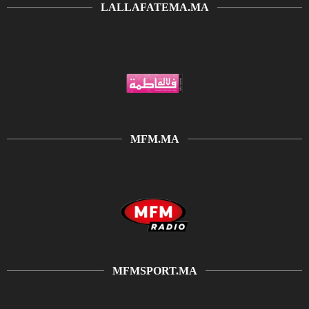
LALLAFATEMA.MA
MFM.MA
MFMSPORT.MA