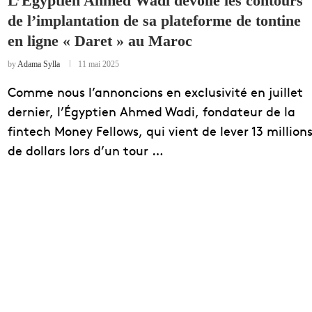
L’Égyptien Ahmed Wadi dévoile les contours
de l’implantation de sa plateforme de tontine
EDUCATION
en ligne « Daret » au Maroc
ENSEIGNEMENT
by
Adama Sylla
11 mai 2025
Comme nous l’annoncions en exclusivité en juillet
dernier, l’Égyptien Ahmed Wadi, fondateur de la
fintech Money Fellows, qui vient de lever 13 million
de dollars lors d’un tour …