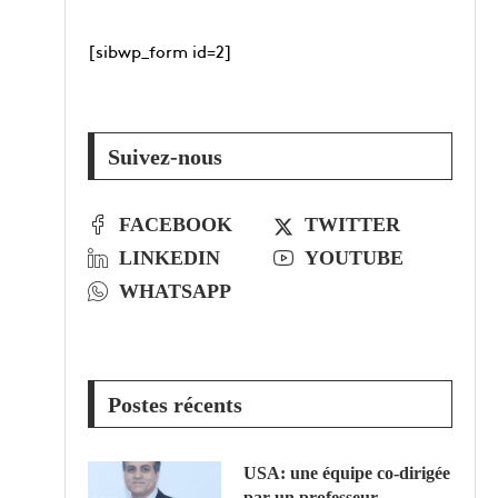
[sibwp_form id=2]
Suivez-nous
FACEBOOK
TWITTER
LINKEDIN
YOUTUBE
WHATSAPP
Postes récents
USA: une équipe co-dirigée
par un professeur