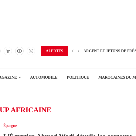
TRANSPORT
ENERGIE
IMMOBILIER
GREEN BUSINESS
EDUCATION
ALERTES
ARGENT ET JETONS DE PRÉ
ENSEIGNEMENT
AGAZINE
AUTOMOBILE
POLITIQUE
MAROCAINES DU 
DISTRIBUTION
TRANSPORT
UP AFRICAINE
ENERGIE
IMMOBILIER
Épargne
GREEN BUSINESS