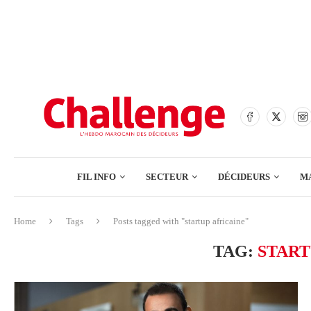
BANQUES
ASSURANCES
BOURSE
FINANCE
COMMERCE
FIL INFO
SECTEUR
DÉCIDEURS
M
TECH – NUMÉRIQUE
Home
Tags
Posts tagged with "startup africaine"
BANQUES
TAG:
START
ASSURANCES
BOURSE
FINANCE