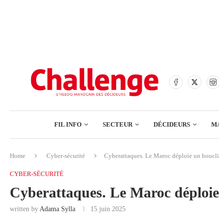
BANQUES
ASSURANCES
BOURSE
FINANCE
COMMERCE
FIL INFO
SECTEUR
DÉCIDEURS
M
TECH – NUMÉRIQUE
Home
Cyber-sécurité
Cyberattaques. Le Maroc déploie un boucli
BANQUES
CYBER-SÉCURITÉ
ASSURANCES
Cyberattaques. Le Maroc déploie
BOURSE
written by
Adama Sylla
15 juin 2025
FINANCE