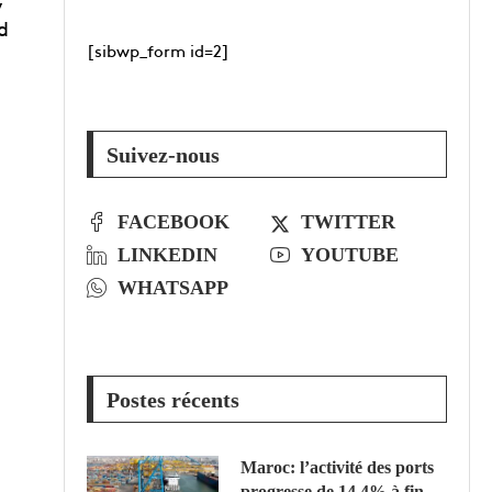
d
[sibwp_form id=2]
Suivez-nous
FACEBOOK
TWITTER
LINKEDIN
YOUTUBE
WHATSAPP
Postes récents
Maroc: l’activité des ports
progresse de 14,4% à fin