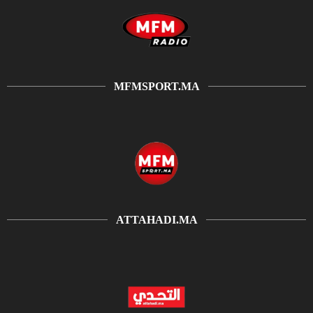
MFMSPORT.MA
ATTAHADI.MA