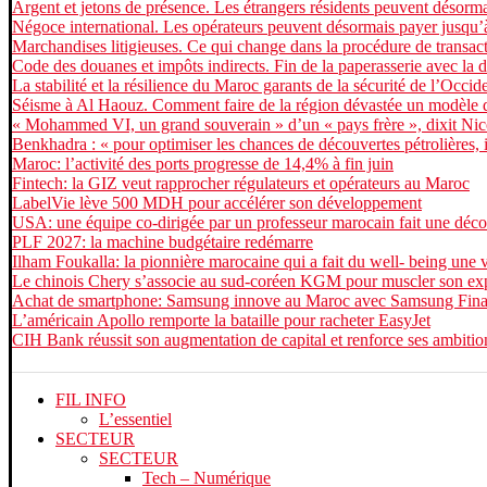
Argent et jetons de présence. Les étrangers résidents peuvent désormai
Négoce international. Les opérateurs peuvent désormais payer jusqu
Marchandises litigieuses. Ce qui change dans la procédure de transac
Code des douanes et impôts indirects. Fin de la paperasserie avec la d
La stabilité et la résilience du Maroc garants de la sécurité de l’Occi
Séisme à Al Haouz. Comment faire de la région dévastée un modèle d
« Mohammed VI, un grand souverain » d’un « pays frère », dixit Nic
Benkhadra : « pour optimiser les chances de découvertes pétrolières, il 
Maroc: l’activité des ports progresse de 14,4% à fin juin
Fintech: la GIZ veut rapprocher régulateurs et opérateurs au Maroc
LabelVie lève 500 MDH pour accélérer son développement
USA: une équipe co-dirigée par un professeur marocain fait une déco
PLF 2027: la machine budgétaire redémarre
Ilham Foukalla: la pionnière marocaine qui a fait du well- being une v
Le chinois Chery s’associe au sud‑coréen KGM pour muscler son ex
Achat de smartphone: Samsung innove au Maroc avec Samsung Fin
L’américain Apollo remporte la bataille pour racheter EasyJet
CIH Bank réussit son augmentation de capital et renforce ses ambitio
FIL INFO
L’essentiel
SECTEUR
SECTEUR
Tech – Numérique