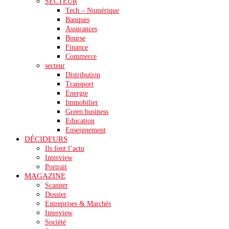
SECTEUR
Tech – Numérique
Banques
Assurances
Bourse
Finance
Commerce
secteur
Distribution
Transport
Energie
Immobilier
Green business
Education
Enseignement
DÉCIDEURS
Ils font l’actu
Interview
Portrait
MAGAZINE
Scanner
Dossier
Entreprises & Marchés
Interview
Société