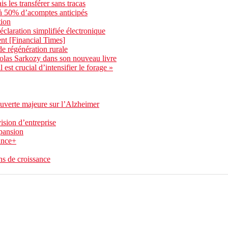
s les transférer sans tracas
’à 50% d’acomptes anticipés
tion
éclaration simplifiée électronique
dent [Financial Times]
e régénération rurale
olas Sarkozy dans son nouveau livre
est crucial d’intensifier le forage »
uverte majeure sur l’Alzheimer
ision d’entreprise
pansion
ance+
ns de croissance