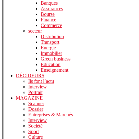
Banques
Assurances
Bourse
Finance
Commerce
secteur
Distribution
Transport
Energie
Immobilier
Green business
Education
Enseignement
DÉCIDEURS
Ils font l’actu
Interview
Portrait
MAGAZINE
Scanner
Dossier
Entreprises & Marchés
Interview
Société
Sport
Culture