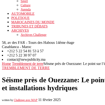
Sport
Culture
Agenda
AUTOMOBILE
POLITIQUE
MAROCAINES DU MONDE
TRIBUNES ET DÉBATS
ARCHIVES
Archives Challenge
58, av des FAR - Tours des Habous 14ème étage
Casablanca - Maroc
+212 5 22 54 81 53 à 57
+212 5 22 30 97 07
contact@newpublicity.ma
Home
Tremblement de terre
Séisme près de Ouezzane: Le point sur l’éta
TREMBLEMENT DE TERRE
Séisme près de Ouezzane: Le point 
et installations hydriques
11 février 2025
written by
Challenge avec MAP