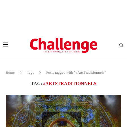
Home
Tags
Posts tagged with "#ArtsTraditionnels"
TAG:
#ARTSTRADITIONNELS