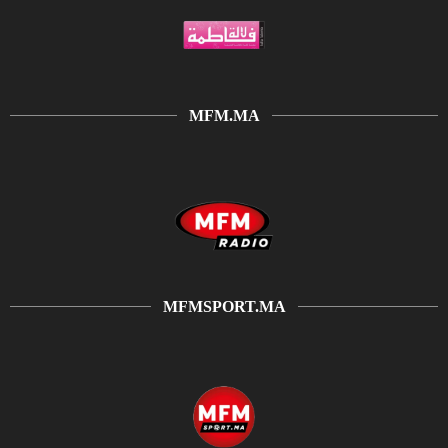
MFM.MA
MFMSPORT.MA