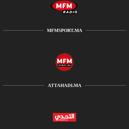
MFMSPORT.MA
ATTAHADI.MA