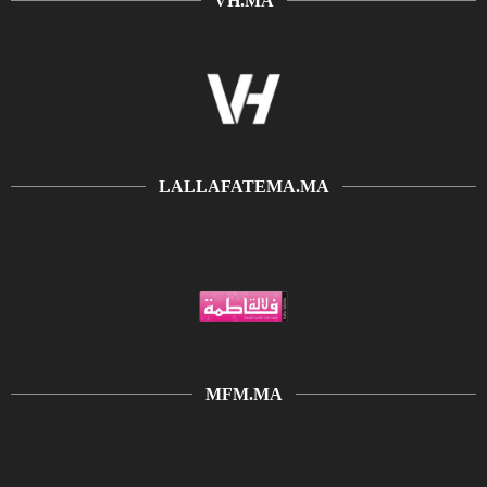
VH.MA
LALLAFATEMA.MA
MFM.MA