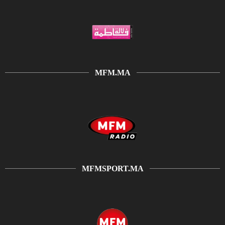
MFM.MA
MFMSPORT.MA