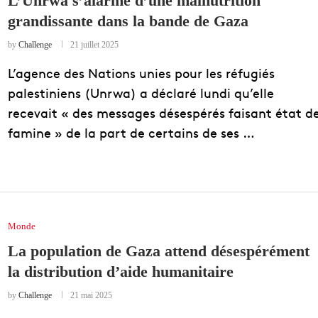
L’Unrwa s’alarme d’une malnutrition
grandissante dans la bande de Gaza
EDUCATION
ENSEIGNEMENT
by
Challenge
21 juillet 2025
L’agence des Nations unies pour les réfugiés
palestiniens (Unrwa) a déclaré lundi qu’elle
recevait « des messages désespérés faisant état d
famine » de la part de certains de ses …
Monde
La population de Gaza attend désespérément
la distribution d’aide humanitaire
by
Challenge
21 mai 2025