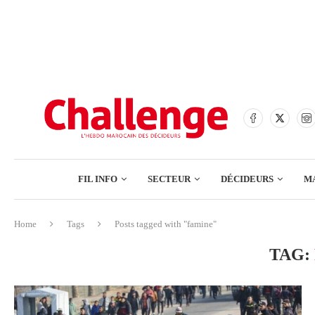
BANQUES
ASSURANCES
BOURSE
FINANCE
COMMERCE
FIL INFO
SECTEUR
DÉCIDEURS
M
TECH – NUMÉRIQUE
Home
Tags
Posts tagged with "famine"
BANQUES
TAG:
ASSURANCES
BOURSE
FINANCE