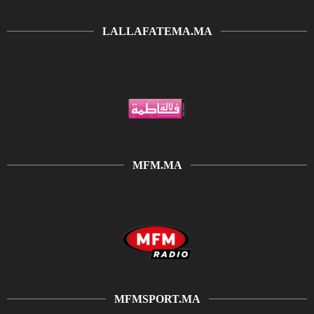
LALLAFATEMA.MA
MFM.MA
MFMSPORT.MA