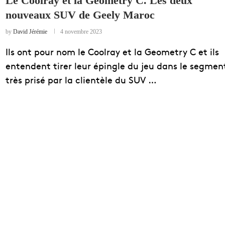
Le Coolray et la Geometry C. Les deux
nouveaux SUV de Geely Maroc
EDUCATION
ENSEIGNEMENT
by
David Jérémie
4 novembre 2023
Ils ont pour nom le Coolray et la Geometry C et ils
entendent tirer leur épingle du jeu dans le segmen
très prisé par la clientèle du SUV …