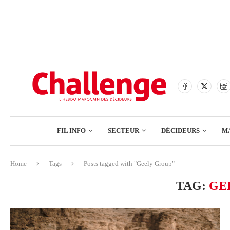
BANQUES
ASSURANCES
BOURSE
FINANCE
COMMERCE
FIL INFO
SECTEUR
DÉCIDEURS
M
TECH – NUMÉRIQUE
Home
Tags
Posts tagged with "Geely Group"
BANQUES
TAG:
GE
ASSURANCES
BOURSE
FINANCE