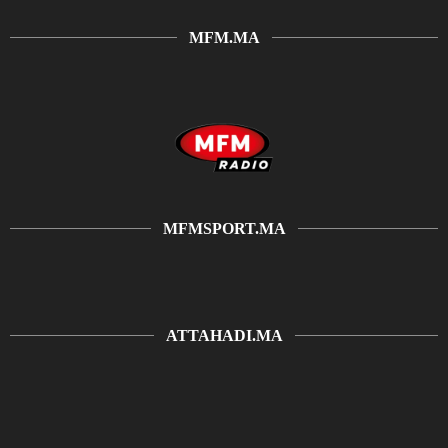
MFM.MA
MFMSPORT.MA
ATTAHADI.MA