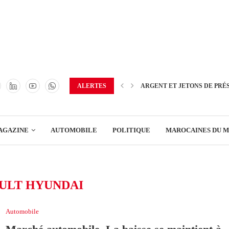
TRANSPORT
ENERGIE
IMMOBILIER
GREEN BUSINESS
EDUCATION
ALERTES
ARGENT ET JETONS DE PRÉ
ENSEIGNEMENT
AGAZINE
AUTOMOBILE
POLITIQUE
MAROCAINES DU 
DISTRIBUTION
TRANSPORT
ULT HYUNDAI
ENERGIE
IMMOBILIER
Automobile
GREEN BUSINESS