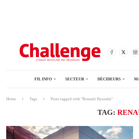
BANQUES
ASSURANCES
BOURSE
FINANCE
COMMERCE
FIL INFO
SECTEUR
DÉCIDEURS
M
TECH – NUMÉRIQUE
Home
Tags
Posts tagged with "Renault Hyundai"
BANQUES
TAG:
RENA
ASSURANCES
BOURSE
FINANCE