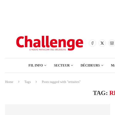
BANQUES
ASSURANCES
BOURSE
FINANCE
COMMERCE
FIL INFO
SECTEUR
DÉCIDEURS
M
TECH – NUMÉRIQUE
Home
Tags
Posts tagged with "retraites"
BANQUES
TAG:
R
ASSURANCES
BOURSE
FINANCE