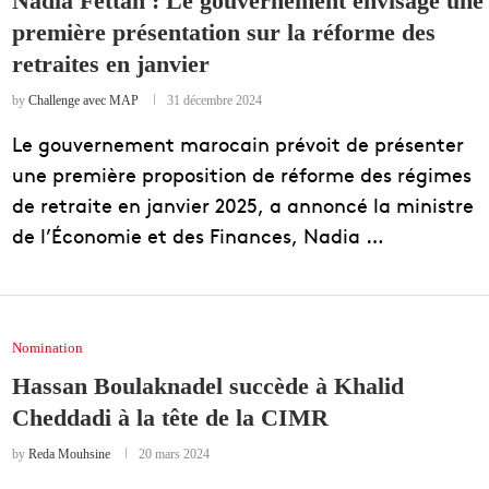
Nadia Fettah : Le gouvernement envisage une
première présentation sur la réforme des
EDUCATION
retraites en janvier
ENSEIGNEMENT
by
Challenge avec MAP
31 décembre 2024
Le gouvernement marocain prévoit de présenter
une première proposition de réforme des régimes
de retraite en janvier 2025, a annoncé la ministre
de l’Économie et des Finances, Nadia …
Nomination
Hassan Boulaknadel succède à Khalid
Cheddadi à la tête de la CIMR
by
Reda Mouhsine
20 mars 2024