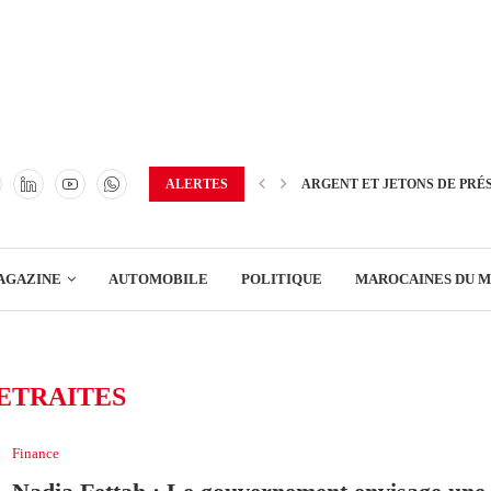
TRANSPORT
ENERGIE
IMMOBILIER
GREEN BUSINESS
EDUCATION
ALERTES
ARGENT ET JETONS DE PRÉ
ENSEIGNEMENT
AGAZINE
AUTOMOBILE
POLITIQUE
MAROCAINES DU 
DISTRIBUTION
TRANSPORT
ETRAITES
ENERGIE
IMMOBILIER
Finance
GREEN BUSINESS