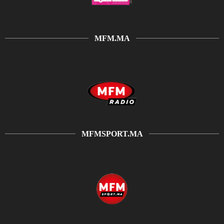
MFM.MA
MFMSPORT.MA