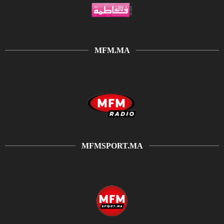
MFM.MA
MFMSPORT.MA